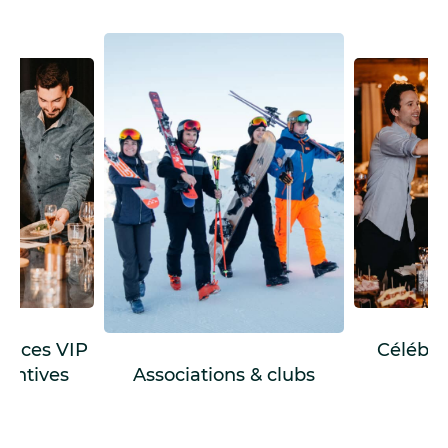
ences VIP
Célébra
centives
Associations & clubs