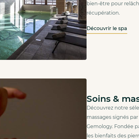
bien‑être pour relâche
récupération.
Découvrir le spa
Soins & ma
Découvrez notre séle
massages signés par 
Gemology. Fondée pa
les bienfaits des pie