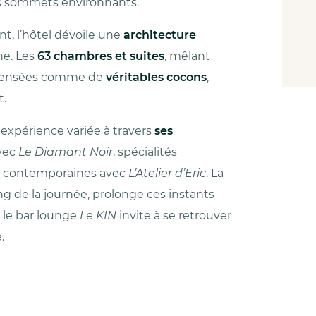
 les sommets environnants.
t, l’hôtel dévoile une
architecture
he. Les
63 chambres et suites
, mêlant
é pensées comme de
véritables cocons
,
t.
expérience variée à travers
ses
avec
Le Diamant Noir
, spécialités
us contemporaines avec
L’Atelier d’Eric
. La
ng de la journée, prolonge ces instants
e le bar lounge
Le KIN
invite à se retrouver
.