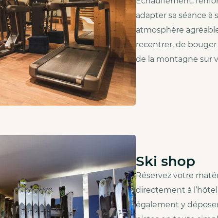
Échauffement, renfo
adapter sa séance à 
atmosphère agréable
recentrer, de bouger 
de la montagne sur v
Ski shop
Réservez votre matéri
directement à l’hôte
également y déposer